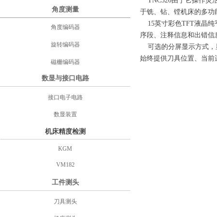
TNC320由于它操作
角度测量
于铣、钻、镗机床的多功
15英寸彩色TFT液晶
角度编码器
序段、注释信息和出错信
旋转编码器
可选的分屏显示方式，显
始终提供刀具位置、当前
磁栅编码器
数显与接口电路
接口电子电路
数显装置
机床精度检测
KGM
VM182
工件测头
刀具测头