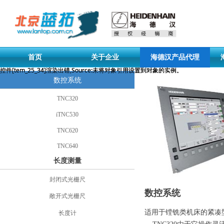
首页
关于企业
海德汉产品代理
控件[tem_25_34]渲染出错,Source:未将对象引用设置到对象的实例。
控件[tem_25_34]渲染出错,Source:未将对象引用设置到对象的实例。
数控系统
TNC320
iTNC530
TNC620
TNC640
长度测量
封闭式光栅尺
数控系统
敞开式光栅尺
适用于镗铣类机床的紧凑
长度计