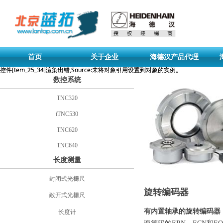
首页
关于企业
海德汉产品代理
控件[tem_25_34]渲染出错,Source:未将对象引用设置到对象的实例。
控件[tem_25_34]渲染出错,Source:未将对象引用设置到对象的实例。
数控系统
TNC320
iTNC530
TNC620
TNC640
长度测量
封闭式光栅尺
旋转编码器
敞开式光栅尺
有内置轴承的旋转编码器
长度计