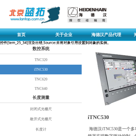
首页
关于企业
海德汉产品代理
控件[tem_25_34]渲染出错,Source:未将对象引用设置到对象的实例。
控件[tem_25_34]渲染出错,Source:未将对象引用设置到对象的实例。
数控系统
TNC320
iTNC530
TNC620
TNC640
长度测量
封闭式光栅尺
iTNC530
敞开式光栅尺
海德汉iTNC530是一
长度计