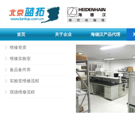
首页
关于企业
海德汉产品代理
维修资质
ꁕ
维修实验室
ꁕ
备品备件库
ꁕ
实验室维修流程
ꁕ
现场维修流程
ꁕ